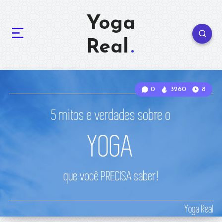
Yoga
Real
0
3260
8