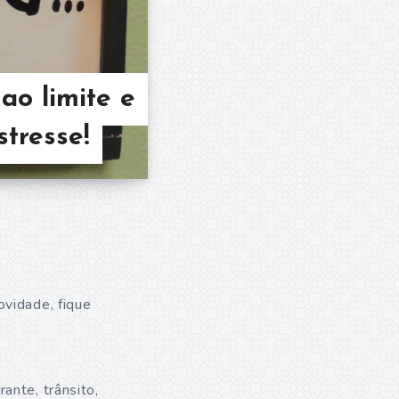
ao limite e
tresse!
ovidade, fique
ante, trânsito,