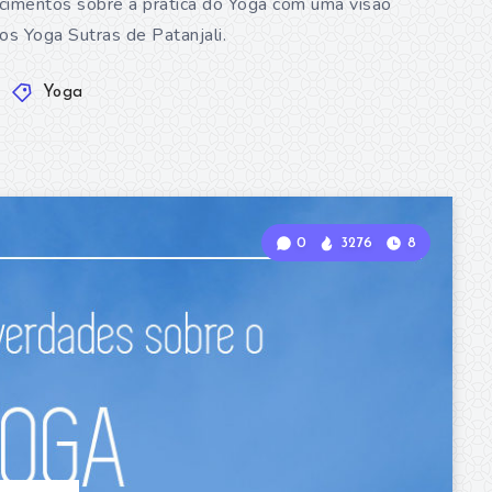
ecimentos sobre a prática do Yoga com uma visão
os Yoga Sutras de Patanjali.
Yoga
0
3276
8