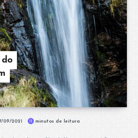
 do
om
minutos de leitura
11
7/09/2021