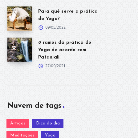
Para quê serve a prática
do Yoga?
09/05/2022
8 ramos da prática do
Yoga de acordo com
Patanjali
27/09/2021
Nuvem de tags
Artigos
Dica do dia
Meditações
Yoga