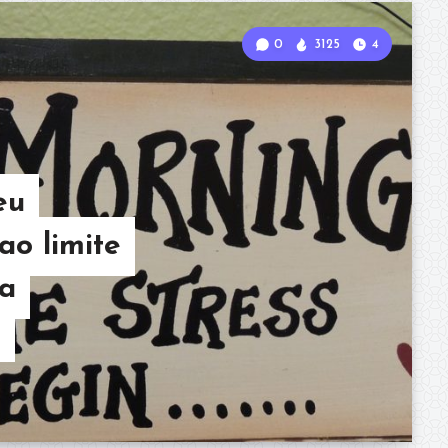
0
3125
4
eu
o limite
ra
u