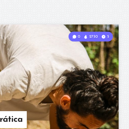
0
2750
5
rática